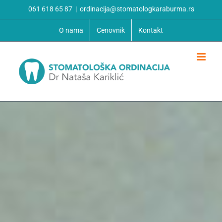
Skip
061 618 65 87
|
ordinacija@stomatologkaraburma.rs
to
O nama
Cenovnik
Kontakt
content