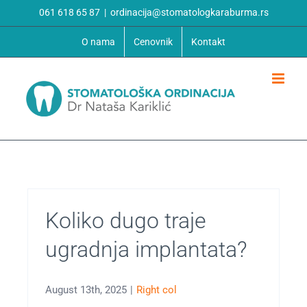
Skip
061 618 65 87
|
ordinacija@stomatologkaraburma.rs
to
O nama
Cenovnik
Kontakt
content
Koliko dugo traje
ugradnja implantata?
August 13th, 2025
|
Right col