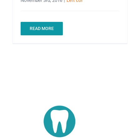
November 3rd, 2016
|
Left col
READ MORE