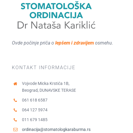
Ovde počinje priča o
lepšem i zdravijem
osmehu.
KONTAKT INFORMACIJE
Vojvode Micka Krstića 1B,
Beograd, DUNAVSKE TERASE
061 618 6587
064 127 5974
011 679 1485
ordinacija@stomatologkaraburma.rs